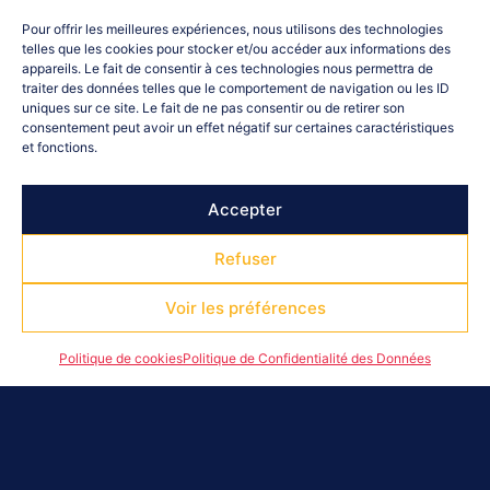
Pour offrir les meilleures expériences, nous utilisons des technologies
telles que les cookies pour stocker et/ou accéder aux informations des
appareils. Le fait de consentir à ces technologies nous permettra de
traiter des données telles que le comportement de navigation ou les ID
uniques sur ce site. Le fait de ne pas consentir ou de retirer son
consentement peut avoir un effet négatif sur certaines caractéristiques
et fonctions.
Accepter
Refuser
Voir les préférences
Politique de cookies
Politique de Confidentialité des Données
Le CDOS était partenaire de la Journée Neige Pour Tous
coorganisée par le Comité HandiSport & le Comité
Départemental de Sport Adapté. Placée sous le thème
de Disney, la journée à rassembler petits et grands pour
des activités sportives hivernales. Plus de 250