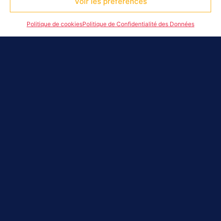
Voir les préférences
Politique de cookies
Politique de Confidentialité des Données
Le CDOS des Hautes-Alpes met à disposition :
DU MATÉRIEL
Un vidéoprojecteur
Une oriflamme blanche CDOS
Un kakemono CDOS