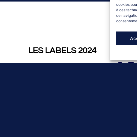
cookies pour
à ces techn
de navigatio
consentement
Ac
LES LABELS 2024