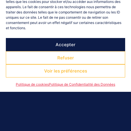
telles que les cookies pour stocker et/ou accéder aux informations des
appareils. Le fait de consentir à ces technologies nous permettra de
traiter des données telles que le comportement de navigation ou les ID
uniques sur ce site. Le fait de ne pas consentir ou de retirer son
consentement peut avoir un effet négatif sur certaines caractéristiques
et fonctions.
Accepter
Refuser
Voir les préférences
LES ALPES FRANÇAISES ONT REMIS
AU CIO LEUR DOSSIER POUR
Politique de cookies
Politique de Confidentialité des Données
L'ORGANISATION DES JEUX
OLYMPIQUES ET PARALYMPIQUES
2030