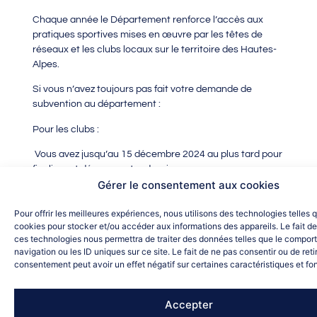
Chaque année le Département renforce l’accès aux
pratiques sportives mises en œuvre par les têtes de
réseaux et les clubs locaux sur le territoire des Hautes-
Alpes.
Si vous n’avez toujours pas fait votre demande de
subvention au département :
Pour les clubs :
Vous avez jusqu’au 15 décembre 2024 au plus tard pour
finaliser et déposer votre dossier
Gérer le consentement aux cookies
Lien de dépôt du dossier :
Pour offrir les meilleures expériences, nous utilisons des technologies telles 
https://subventions.hautes-alpes.fr/account-
cookies pour stocker et/ou accéder aux informations des appareils. Le fait de
management/cd05-demandeurs/ux/#/login?
ces technologies nous permettra de traiter des données telles que le compo
redirectTo=https:%2F%2Fsubventions.hautes-
navigation ou les ID uniques sur ce site. Le fait de ne pas consentir ou de reti
alpes.fr%2Faides%2F%23%2Fcd05%2Fconnecte%2Ftiers-
consentement peut avoir un effet négatif sur certaines caractéristiques et fo
selection&jwtKey=jwt-cd05-portail-depot-demande-
aides&footer=https:%2F%2Fsubventions.hautes-
Accepter
alpes.fr%2Faides%2F%23%2Fcd05%2Fmentions-