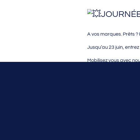
JOURNÉE
A vos marques. Prêts ? 
Jusqu’au 23 juin, entre
Mobilisez vous avec nou
Sportives.
Valoriser les activités :
Directement sur la 
Via Strava en se c
Pour cette journée
Le Trophée Sport 
et
Le Tri Athlon des f
partenaires, au plan d