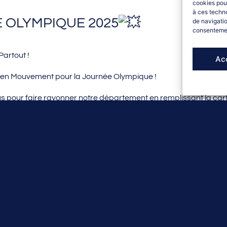
cookies pour
à ces techn
 OLYMPIQUE 2025
de navigatio
consentement
Partout !
Ac
z en Mouvement pour la Journée Olympique !
s pour faire rayonner notre département en remplissant la cart
plateforme en déclarant son activité :
https://www.journeeolymp
onnectant depuis la plateforme Journée Olympique
 exceptionnelle le CDOS des Hautes Alpes, sera présent sur de
Aventure
porté par le CDSMR 05, à Pelvoux
amilles
porté par la Maison Sport Santé Athéna, l’USEP Buech De
’eau de la Germanette