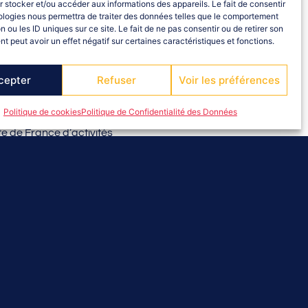
 stocker et/ou accéder aux informations des appareils. Le fait de consentir
ologies nous permettra de traiter des données telles que le comportement
n ou les ID uniques sur ce site. Le fait de ne pas consentir ou de retirer son
 peut avoir un effet négatif sur certaines caractéristiques et fonctions.
cepter
Refuser
Voir les préférences
Politique de cookies
Politique de Confidentialité des Données
e de France d’activités
ique.fr/
ux événements :
voluy et leur