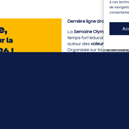
à ces techn
de navigatio
consentement
Dernière ligne droite pour la 
Ac
La
Semaine Olympique et Par
temps fort éducatif et festif qu
autour des
valeurs olympique
Organisée sur tout le territoir
mer et dans les établissements
la SOP utilise le
sport comme o
inspirer et motiver les jeunes.
Vous avez jusqu’au
6 mars
projets
et
assurer la réceptio
Guide de la SOP
Faites vivre la SOP dans votre
embarquez vos élèves dans c
olympique !