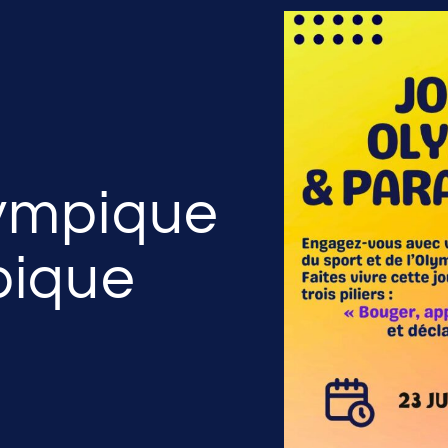
ympique
pique