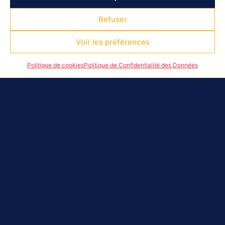
Refuser
DERNIÈRES ACTUS
Voir les préférences
Politique de cookies
Politique de Confidentialité des Données
C’est parti pour l’aventure Alpines
engagées !
C’est parti pour l’aventure Alpines engagées ! À
l’occasion de la Fête du Sport, le