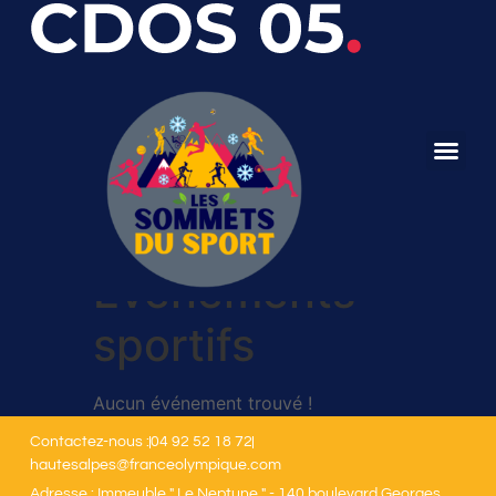
Evénements
sportifs
Aucun événement trouvé !
Contactez-nous :
04 92 52 18 72
hautesalpes@franceolympique.com
Adresse : Immeuble " Le Neptune " - 140 boulevard Georges