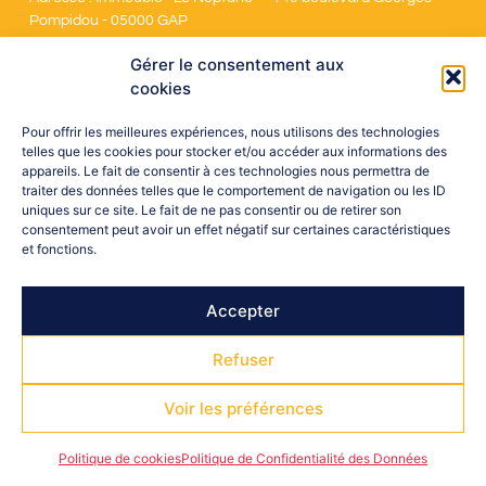
Pompidou - 05000 GAP
Gérer le consentement aux
cookies
Pour offrir les meilleures expériences, nous utilisons des technologies
telles que les cookies pour stocker et/ou accéder aux informations des
Suivez-Nous
appareils. Le fait de consentir à ces technologies nous permettra de
traiter des données telles que le comportement de navigation ou les ID
uniques sur ce site. Le fait de ne pas consentir ou de retirer son
consentement peut avoir un effet négatif sur certaines caractéristiques
Copyright © 2026 CDOS 05
et fonctions.
Mentions légales
RGPD
Politique de cookies (UE)
Accepter
Refuser
Voir les préférences
Politique de cookies
Politique de Confidentialité des Données