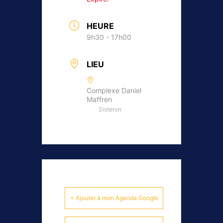
HEURE
9h30 - 17h00
LIEU
Complexe Daniel
Maffren
Sisteron
+ Ajouter à mon Agenda Google