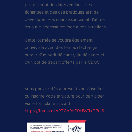
proposeront des interventions, des
échanges et des cas pratiques afin de
développer vos connaissances et d’utiliser
les outils nécessaires face à ces situations.
Cette journée se voudra également
conviviale avec des temps d’échange
autour d’un petit déjeuner, du déjeuner et
d’un pot de départ offerts par le CDOS.
Vous pouvez dès à présent vous inscrire
ou inscrire votre structure pour participer
via le formulaire suivant :
https://forms.gle/PTCA9hG9hBVRxCPm8