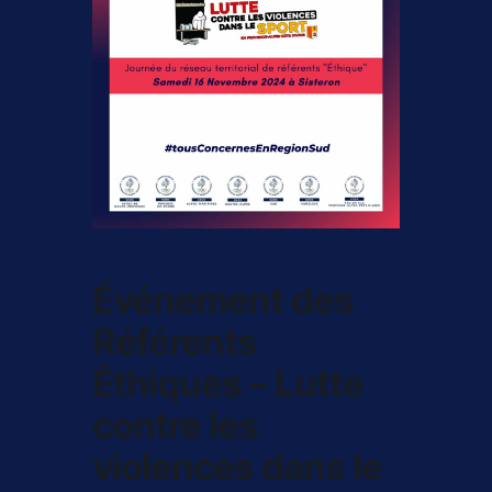
Événement des
Référents
Éthiques – Lutte
contre les
violences dans le