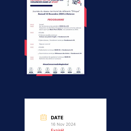
DATE
16 Nov 2024
Expiré!