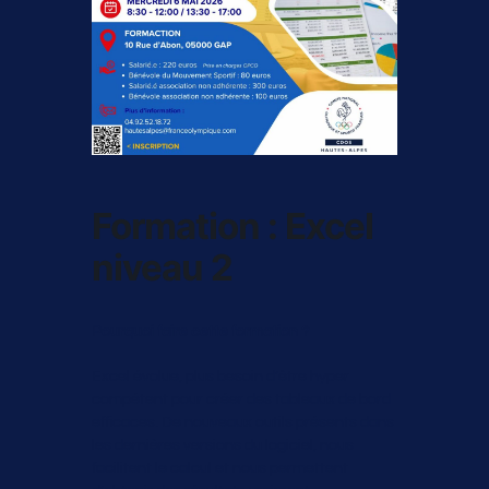
Formation : Excel
niveau 2
Pourquoi faire cette formation ?
Excel évolue, plus besoin d’être hyper
compétent pour créer des tableaux de bord
efficaces. De nouveaux outils présents dans
les dernières versions du logiciel, nous
facilitent le calcul et nous permettent