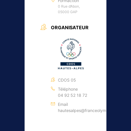
Formaction
0 Rue d’Abon,
05000 GAP
ORGANISATEUR
CDOS 05
Téléphone
04 92 52 18 72
Email
hautesalpes@franceolympique.com