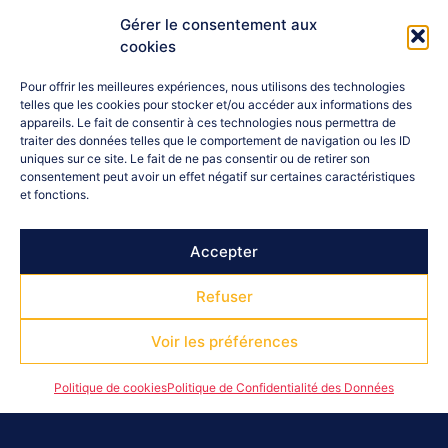
Gérer le consentement aux
cookies
Pour offrir les meilleures expériences, nous utilisons des technologies
telles que les cookies pour stocker et/ou accéder aux informations des
appareils. Le fait de consentir à ces technologies nous permettra de
traiter des données telles que le comportement de navigation ou les ID
uniques sur ce site. Le fait de ne pas consentir ou de retirer son
Contactez-nous :
04 92 52 18 72
consentement peut avoir un effet négatif sur certaines caractéristiques
hautesalpes@franceolympique.com
et fonctions.
Adresse : Immeuble " Le Neptune " - 140 boulevard Georges
Pompidou - 05000 GAP
Accepter
Refuser
Voir les préférences
Suivez-Nous
Politique de cookies
Politique de Confidentialité des Données
Copyright © 2026 CDOS 05