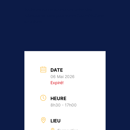
Toute personne souhaitant créer des
tableaux simples pour suivre l’activité d’une
structure.
DATE
06 Mai 2026
Expiré!
HEURE
8h30 - 17h00
LIEU