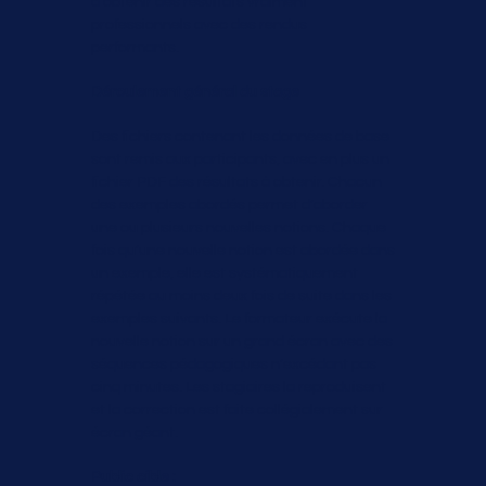
d’obtenir des résultats vraiment
professionnels avec des rendus
performants.
Déroulement général du stage
Des fichiers contenant les données de base
sont remis aux participants, avec en plus un
fichier PDF des résultats à obtenir. Chacun
des exemples abordés permet d’aborder
une ou plusieurs nouvelles notions. Chaque
fois qu’une nouvelle notion est abordée dans
un exemple, elle est systématiquement
répétée au moins deux fois de suite dans les
exemples suivants. Le formateur exécute la
nouvelle notion sur un grand écran avec des
séquences pédagogiques n’excédant pas
cinq minutes. Les stagiaires la reproduisent
et la correction est faite collégialement sur
écran géant.
Public cible :