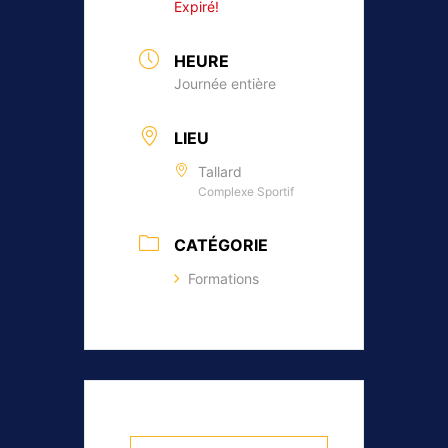
Expiré!
HEURE
Journée entière
LIEU
Tallard
Complexe Sportif
CATÉGORIE
Formations