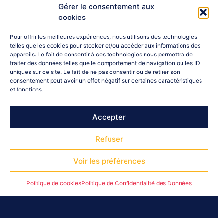
Gérer le consentement aux
cookies
Pour offrir les meilleures expériences, nous utilisons des technologies
telles que les cookies pour stocker et/ou accéder aux informations des
appareils. Le fait de consentir à ces technologies nous permettra de
traiter des données telles que le comportement de navigation ou les ID
uniques sur ce site. Le fait de ne pas consentir ou de retirer son
consentement peut avoir un effet négatif sur certaines caractéristiques
et fonctions.
Contactez-nous :
04 92 52 18 72
hautesalpes@franceolympique.com
Accepter
Adresse : Immeuble " Le Neptune " - 140 boulevard Georges
Pompidou - 05000 GAP
Refuser
Voir les préférences
Politique de cookies
Politique de Confidentialité des Données
Suivez-Nous