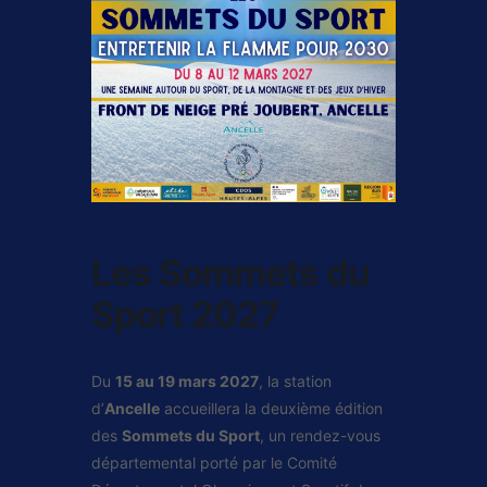
Les Sommets du
Sport 2027
Du
15 au 19 mars 2027
, la station
d’
Ancelle
accueillera la deuxième édition
des
Sommets du Sport
, un rendez-vous
départemental porté par le Comité