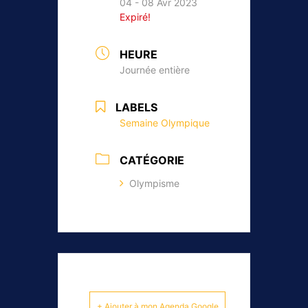
04 - 08 Avr 2023
Expiré!
HEURE
Journée entière
LABELS
Semaine Olympique
CATÉGORIE
Olympisme
+ Ajouter à mon Agenda Google