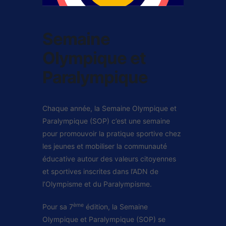
Semaine
Olympique et
Paralympique
Chaque année, la Semaine Olympique et
Paralympique (SOP) c’est une semaine
pour promouvoir la pratique sportive chez
les jeunes et mobiliser la communauté
éducative autour des valeurs citoyennes
et sportives inscrites dans l’ADN de
l’Olympisme et du Paralympisme.
ème
Pour sa 7
édition, la Semaine
Olympique et Paralympique (SOP) se