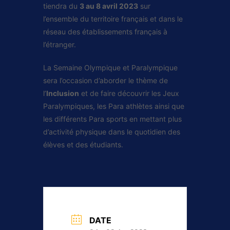
tiendra du
3 au 8 avril 2023
sur
l’ensemble du territoire français et dans le
réseau des établissements français à
l’étranger.
La Semaine Olympique et Paralympique
sera l’occasion d’aborder le thème de
l’
Inclusion
et de faire découvrir les Jeux
Paralympiques, les Para athlètes ainsi que
les différents Para sports en mettant plus
d’activité physique dans le quotidien des
élèves et des étudiants.
DATE