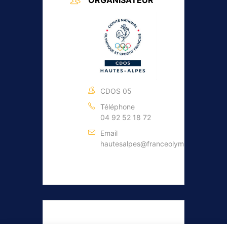
CDOS 05
Téléphone
04 92 52 18 72
Email
hautesalpes@franceolympique.com