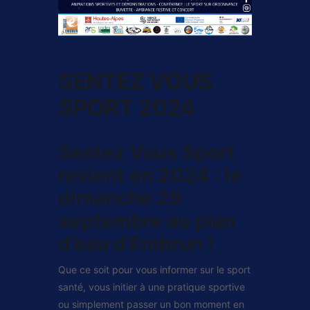
SENTEZ VOUS
SPORT 2024
Sentez Vous Sport
revient en 2024 : le
dimanche 29
septembre au plan
d’eau d’Embrun !
Que ce soit pour vous informer sur le sport
santé, vous initier à une pratique sportive
ou simplement passer un bon moment en