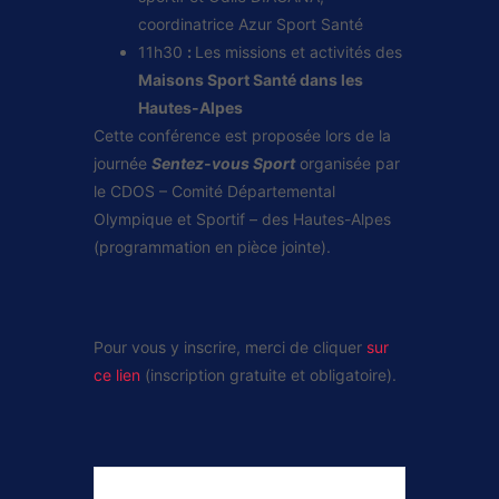
coordinatrice Azur Sport Santé
11h30
:
Les missions et activités des
Maisons Sport Santé dans les
Hautes-Alpes
Cette conférence est proposée lors de la
journée
Sentez-vous Sport
organisée par
le CDOS – Comité Départemental
Olympique et Sportif – des Hautes-Alpes
(programmation en pièce jointe).
Pour vous y inscrire, merci de cliquer
sur
ce lien
(inscription gratuite et obligatoire).