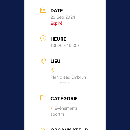
DATE
29 Sep 2024
Expiré!
HEURE
10h00 - 19h00
LIEU
Plan d'eau Embrun
Embrun
CATÉGORIE
Evénements
sportifs
ORGANISATEUR