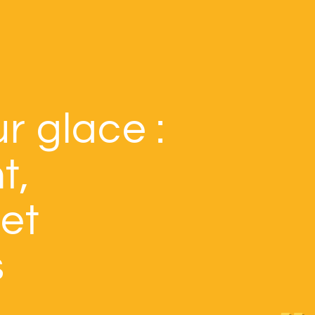
r glace :
t,
 et
s