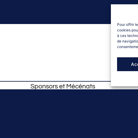
Pour offrir 
cookies pour
à ces techn
de navigatio
consentement
Ac
Sponsors et Mécénats
e la formation sont disponibles ici :
TÉLÉCHARGER LE PROGRAMME - A VENIR