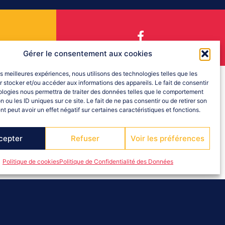
Gérer le consentement aux cookies
les meilleures expériences, nous utilisons des technologies telles que les
 stocker et/ou accéder aux informations des appareils. Le fait de consentir
ologies nous permettra de traiter des données telles que le comportement
n ou les ID uniques sur ce site. Le fait de ne pas consentir ou de retirer son
 peut avoir un effet négatif sur certaines caractéristiques et fonctions.
cepter
Refuser
Voir les préférences
ITÉ ET DE
Politique de cookies
Politique de Confidentialité des Données
devenez nageur
nades d’accès gratuit