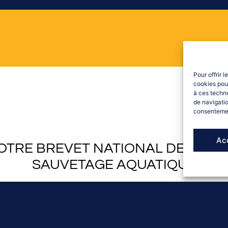
Pour offrir 
cookies pour
à ces techn
de navigatio
consentement
Ac
OTRE BREVET NATIONAL DE SÉCUR
SAUVETAGE AQUATIQUE
ciation de Sauvetage et de Secourisme des HAUTES-ALPES, 
 sauveteur aquatique, vous assurerez la surveillance des baig
la surveillance de baignade d’accès payant.
plet ici