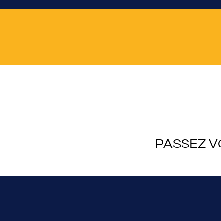
PASSEZ V
En 2024, grâce à l’
Asso
sauveteur. Appelé aussi
et, dans certains cas, 
Retrouvez le dossier com