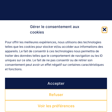
Gérer le consentement aux
cookies
Pour offrir les meilleures expériences, nous utilisons des technologies
telles que les cookies pour stocker et/ou accéder aux informations des
appareils. Le fait de consentir à ces technologies nous permettra de
traiter des données telles que le comportement de navigation ou les ID
uniques sur ce site. Le fait de ne pas consentir ou de retirer son
consentement peut avoir un effet négatif sur certaines caractéristiques
et fonctions.
Accepter
Refuser
Voir les préférences
Le mercredi 5 juin dernier, au stade de Fontreyne, avait
lieu le traditionnel tournois de handball des minots