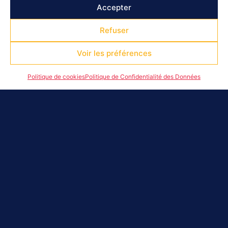
Accepter
Refuser
Voir les préférences
Politique de cookies
Politique de Confidentialité des Données
Vendredi 31 mai à Veynes, s'est déroulée une première
journée de célébration des Jeux Olympiques et
Paralympiques de Paris 2024 avec plus de 600 scolaires,
de la maternelle au lycée ! Au programme de cette riche
journée portée par l'OMS de la commune, des
rencontres avec des sportifs médaillés aux Jeux de
Tokyo, la pratique d'activités physiques notamment du
hockey et du tennis, la découverte du cecifoot et la
rencontre avec des personnes en situation de handicap,
un jeu de l'oie géant sur le sport santé et la nutrition
avec le CODES et la fabrication de Flammes Olympiques
! Merci aux organisateurs de cette manifestation pleine
d'apprentissage !!!