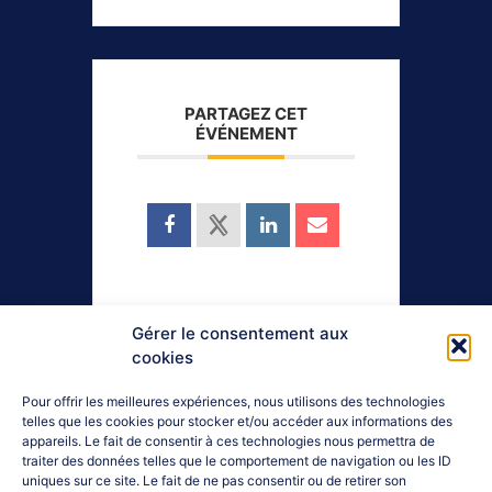
PARTAGEZ CET
ÉVÉNEMENT
Gérer le consentement aux
cookies
Contactez-nous :
04 92 52 18 72
Pour offrir les meilleures expériences, nous utilisons des technologies
telles que les cookies pour stocker et/ou accéder aux informations des
hautesalpes@franceolympique.com
appareils. Le fait de consentir à ces technologies nous permettra de
Adresse : Immeuble " Le Neptune " - 140 boulevard Georges
traiter des données telles que le comportement de navigation ou les ID
Pompidou - 05000 GAP
uniques sur ce site. Le fait de ne pas consentir ou de retirer son