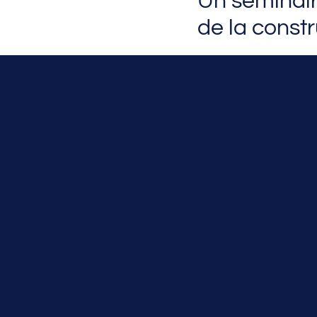
Un séminair
de la constr
Le séminaire des comit
rassemblé de nombreux a
du mouvement sportif e
Au cours de cette journ
Les missions et le
Les temps d’échang
attentes du terrain
Les éléments struc
pour accompagner
Les pistes de trava
actions futures e
Cette mobilisation montr
composantes du mouveme
importante dans l’élabor