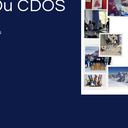
 Du CDOS
s