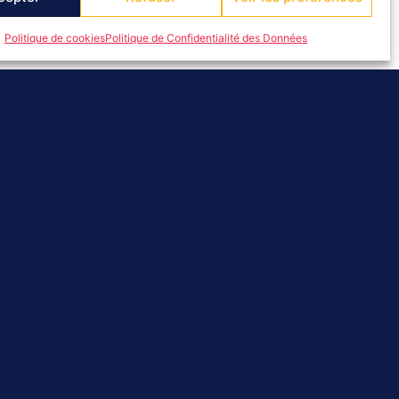
ération et
Politique de cookies
Politique de Confidentialité des Données
e à Savines-le-Lac, a
orcer la structuration
iques territoriales ;
, les contraintes et les
comme cadre de travail
fin d’orienter les
gue entre les différentes
 marque une étape
té aux réalités haut-